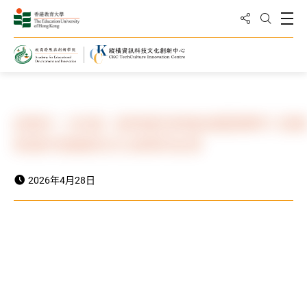
分享到
打
打開搜
主頁
活動及消息
新聞
紀錄片《木送》放映會及映後談圓滿舉行 促
對城市發展與文化保育的反思
2026年4月28日