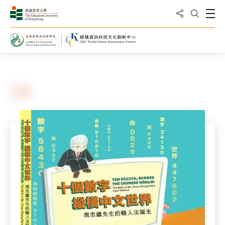
分享到
打
打開搜
主頁
出版