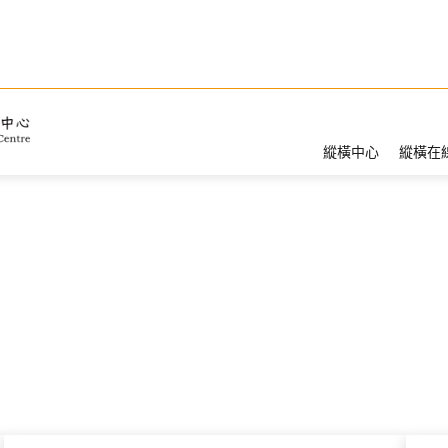
縱橫中心
縱橫在