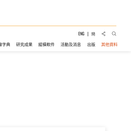
分享到:
ENG
簡
打開搜索
線字典
研究成果
縱橫軟件
活動及消息
出版
其他資料