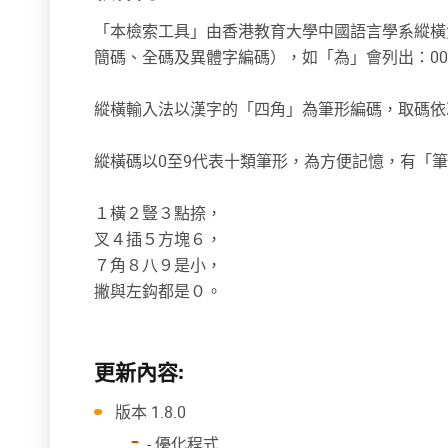
「本檢索工具」由香港教育大學中國語言學系縱橫
簡碼、全碼及異體字編碼），如「為」會列出：000
縱橫輸入法以漢字的「四角」為筆形編碼，取碼依
縱橫碼以0至9代表十類筆形，為方便記憶，有「
１橫２豎３點捺，
叉４插５方塊６，
７角８八９是小，
撇與左鈎都是０。
更新內容:
版本 1.8.0
- 優化程式