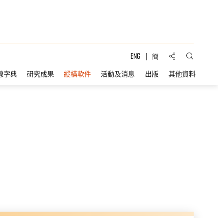
分享到:
ENG
簡
打開搜索
線字典
研究成果
縱橫軟件
活動及消息
出版
其他資料