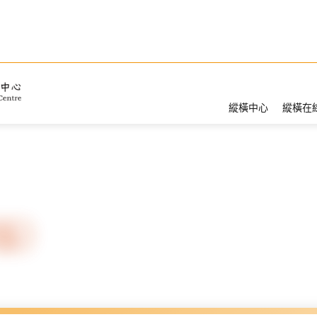
縱橫中心
縱橫在
d版）