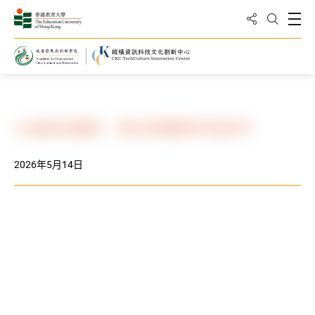
分享到
打
打開搜
主頁
活動及消息
相冊
以溫柔赴離別：我在殯儀師的這些年
2026年5月14日
下載所有照片