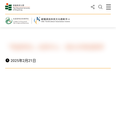
分享到
打
打開搜
主頁
活動及消息
新聞
「粵講粵叻」訪問中心，探討非華語教學
2025年2月21日