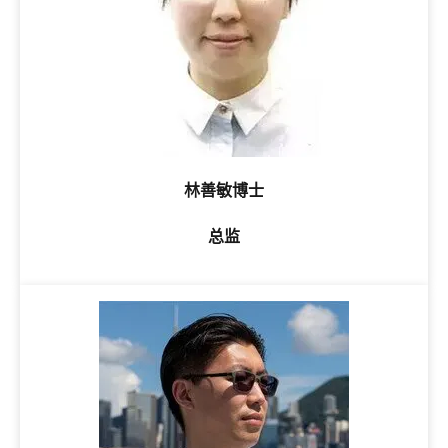
林善敏博士
总监