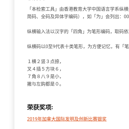
「本检索工具」由香港教育大学中国语言学系纵横
简码、全码及异体字编码），如「为」会列出：000
纵横输入法以汉字的「四角」为笔形编码，取码依
纵横码以0至9代表十类笔形，为方便记忆，有「
１横２竖３点捺，
叉４插５方块６，
７角８八９是小，
撇与左鈎都是０。
荣获奖项:
2019年加拿大国际发明及创新比赛银奖