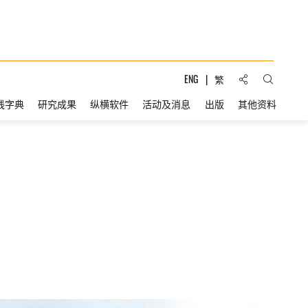
分享到:
ENG
繁
打开搜索
线字典
研究成果
纵横软件
活动及消息
出版
其他资料