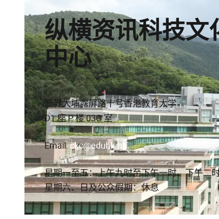
纵横资讯科技文
中心
新界大埔露屏路十号香港教育大学
D1 座 P 楼 03C 室
Email:
ckc@eduhk.hk
星期一至五：上午九时至下午一时、下午二
星期六、日及公众假期：休息