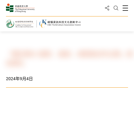
分享到
打
打开搜
主页
活动及消息
相册
「蝶恋教大 摄影．摄录．AI图像创作比赛」颁
奖典礼
2024年9月4日