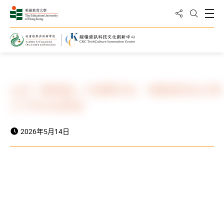
分享到
打
打开搜
主页
活动及消息
新闻
认识「破地狱」与殡葬文化 周智荣先生分享
三十年从业体会
2026年5月14日