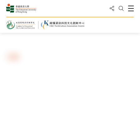
分享到
打
打開搜
主頁
活動及消息
活動
按類別篩選
按年份篩選
按關鍵字篩選
搜尋
重置